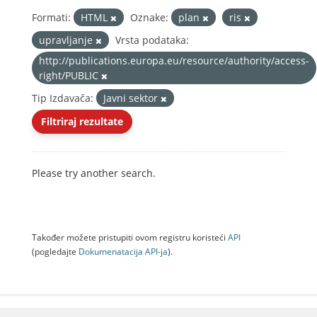
Formati:
HTML
Oznake:
plan
ris
upravljanje
Vrsta podataka:
http://publications.europa.eu/resource/authority/access-
right/PUBLIC
Tip Izdavača:
Javni sektor
Filtriraj rezultate
Please try another search.
Također možete pristupiti ovom registru koristeći
API
(pogledajte
Dokumenаtаcijа API-jа
).