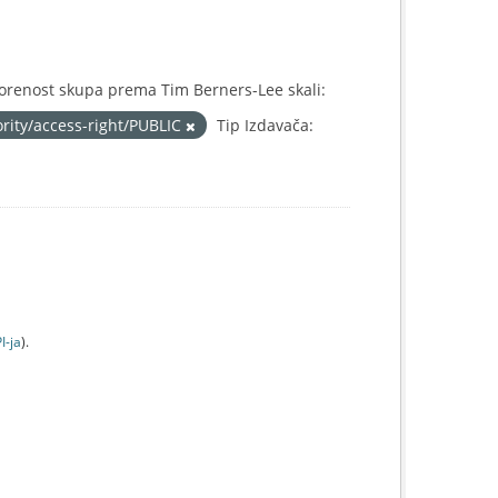
orenost skupa prema Tim Berners-Lee skali:
ority/access-right/PUBLIC
Tip Izdavača:
I-jа
).