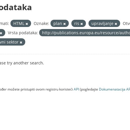
odataka
mati:
HTML
Oznake:
plan
ris
upravljanje
Otv
Vrsta podataka:
http://publications.europa.eu/resource/auth
avni sektor
ase try another search.
đer možete pristupiti ovom registru koristeći
API
(pogledajte
Dokumenаtаcijа AP