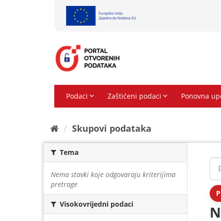
Preskoči
na
sadržaj
Skupovi podаtаkа
Tema
Nema stavki koje odgovaraju kriterijima
pretrage
P
Visokovrijedni podaci
N