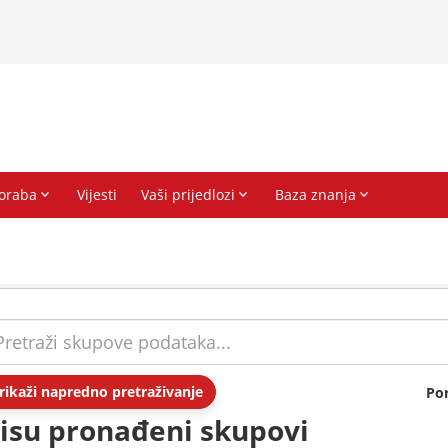
rikaži napredno pretraživanje
Po
isu pronađeni skupovi