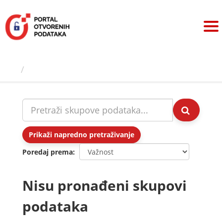
Preskoči
na
sadržaj
Skupovi podаtаkа
Prikaži napredno pretraživanje
Poredaj prema
Nisu pronađeni skupovi
podataka