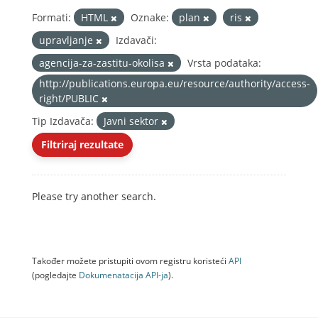
Formati:
HTML
Oznake:
plan
ris
upravljanje
Izdavači:
agencija-za-zastitu-okolisa
Vrsta podataka:
http://publications.europa.eu/resource/authority/access-
right/PUBLIC
Tip Izdavača:
Javni sektor
Filtriraj rezultate
Please try another search.
Također možete pristupiti ovom registru koristeći
API
(pogledajte
Dokumenаtаcijа API-jа
).