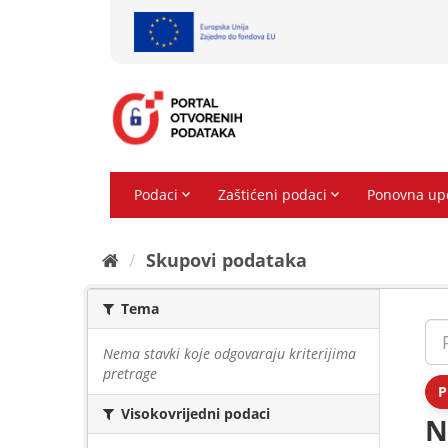
Preskoči
na
sadržaj
Skupovi podаtаkа
Tema
Nema stavki koje odgovaraju kriterijima
pretrage
P
Visokovrijedni podaci
N