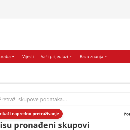
rikaži napredno pretraživanje
Po
isu pronađeni skupovi