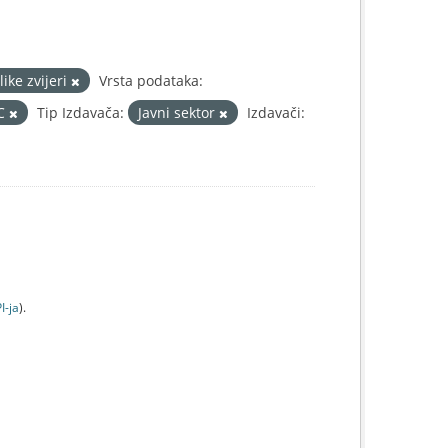
like zvijeri
Vrsta podataka:
IC
Tip Izdavača:
Javni sektor
Izdavači:
I-jа
).