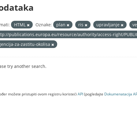
odataka
mati:
HTML
Oznake:
plan
ris
upravljanje
ve
ttp://publications.europa.eu/resource/authority/access-right/PUBL
gencija-za-zastitu-okolisa
ase try another search.
đer možete pristupiti ovom registru koristeći
API
(pogledajte
Dokumenаtаcijа AP