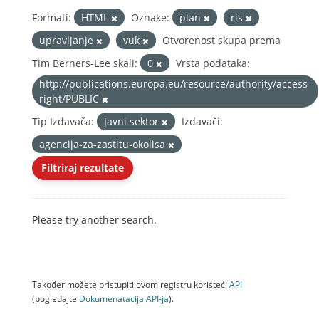
Formati:
HTML
Oznake:
plan
ris
upravljanje
vuk
Otvorenost skupa prema
Tim Berners-Lee skali:
0
Vrsta podataka:
http://publications.europa.eu/resource/authority/access-
right/PUBLIC
Tip Izdavača:
Javni sektor
Izdavači:
agencija-za-zastitu-okolisa
Filtriraj rezultate
Please try another search.
Također možete pristupiti ovom registru koristeći
API
(pogledajte
Dokumenаtаcijа API-jа
).