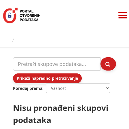
Preskoči
na
sadržaj
Skupovi podаtаkа
Prikaži napredno pretraživanje
Poredaj prema
Nisu pronađeni skupovi
podataka