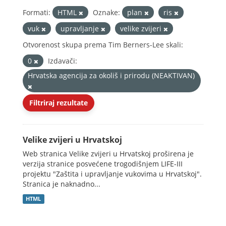
Formati:
HTML
Oznake:
plan
ris
vuk
upravljanje
velike zvijeri
Otvorenost skupa prema Tim Berners-Lee skali:
0
Izdavači:
Hrvatska agencija za okoliš i prirodu (NEAKTIVAN)
Filtriraj rezultate
Velike zvijeri u Hrvatskoj
Web stranica Velike zvijeri u Hrvatskoj proširena je
verzija stranice posvećene trogodišnjem LIFE-III
projektu "Zaštita i upravljanje vukovima u Hrvatskoj".
Stranica je naknadno...
HTML