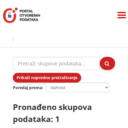
Preskoči
na
sadržaj
Skupovi podаtаkа
Prikaži napredno pretraživanje
Poredaj prema
Pronađeno skupova
podataka: 1