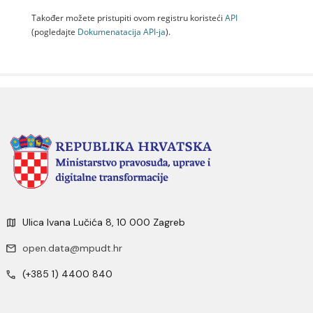
Također možete pristupiti ovom registru koristeći
API
(pogledajte
Dokumenаtаcijа API-jа
).