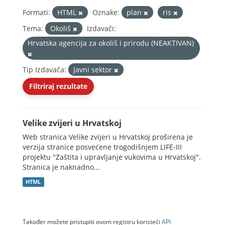
Formati:
HTML
Oznake:
plan
ris
Tema:
Okoliš
Izdavači:
Hrvatska agencija za okoliš i prirodu (NEAKTIVAN)
Tip Izdavača:
Javni sektor
Filtriraj rezultate
Velike zvijeri u Hrvatskoj
Web stranica Velike zvijeri u Hrvatskoj proširena je
verzija stranice posvećene trogodišnjem LIFE-III
projektu "Zaštita i upravljanje vukovima u Hrvatskoj".
Stranica je naknadno...
HTML
Također možete pristupiti ovom registru koristeći
API