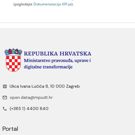
(pogledajte
Dokumenаtаcijа API-jа
).