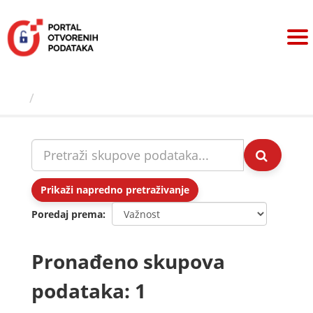
Preskoči
na
sadržaj
Skupovi podаtаkа
Prikaži napredno pretraživanje
Poredaj prema
Pronađeno skupova
podataka: 1