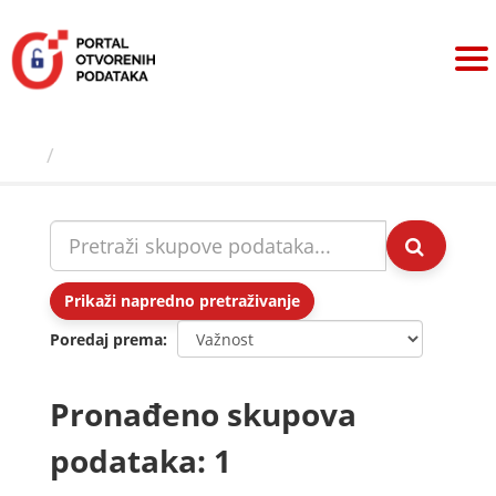
Preskoči
na
sadržaj
Skupovi podаtаkа
Prikaži napredno pretraživanje
Poredaj prema
Pronađeno skupova
podataka: 1