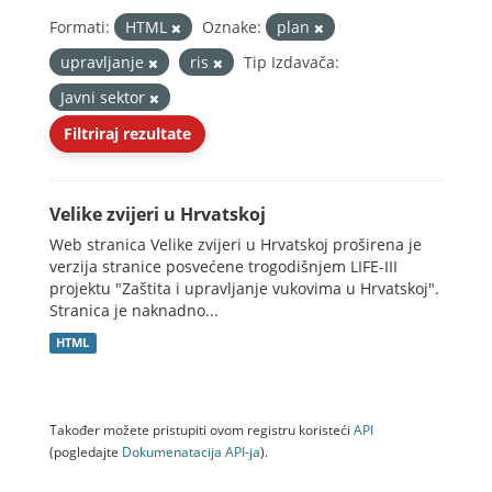
Formati:
HTML
Oznake:
plan
upravljanje
ris
Tip Izdavača:
Javni sektor
Filtriraj rezultate
Velike zvijeri u Hrvatskoj
Web stranica Velike zvijeri u Hrvatskoj proširena je
verzija stranice posvećene trogodišnjem LIFE-III
projektu "Zaštita i upravljanje vukovima u Hrvatskoj".
Stranica je naknadno...
HTML
Također možete pristupiti ovom registru koristeći
API
(pogledajte
Dokumenаtаcijа API-jа
).