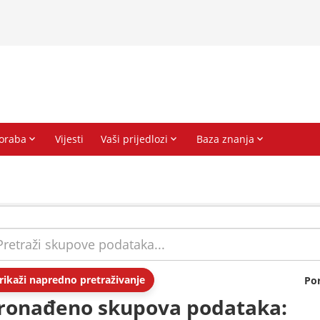
rikaži napredno pretraživanje
Po
ronađeno skupova podataka: