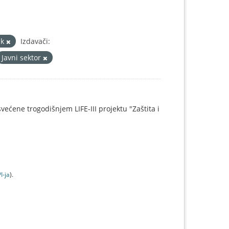
uk
Izdavači:
Javni sektor
svećene trogodišnjem LIFE-III projektu "Zaštita i
I-jа
).