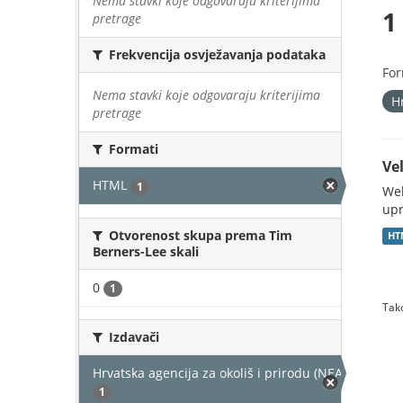
Nema stavki koje odgovaraju kriterijima
1
pretrage
Frekvencija osvježavanja podataka
For
Nema stavki koje odgovaraju kriterijima
H
pretrage
Formati
Vel
HTML
1
Web
upr
Otvorenost skupa prema Tim
HT
Berners-Lee skali
0
1
Tako
Izdavači
Hrvatska agencija za okoliš i prirodu (NEAKTIVAN)
1