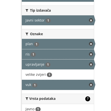
Tip izdavača
Javni sektor
1
Oznake
plan
1
ris
1
upravljanje
1
velike zvijeri
1
vuk
1
Vrsta podataka
?
Javno
1