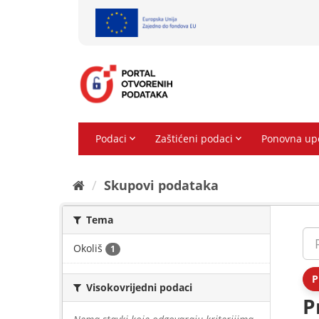
Preskoči
na
sadržaj
Skupovi podаtаkа
Tema
Okoliš
1
P
Visokovrijedni podaci
P