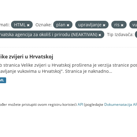
mati:
HTML
Oznake:
plan
upravljanje
ris
v
rvatska agencija za okoliš i prirodu (NEAKTIVAN)
Tip Izdavača:
ike zvijeri u Hrvatskoj
 stranica Velike zvijeri u Hrvatskoj proširena je verzija stranice po
avljanje vukovima u Hrvatskoj". Stranica je naknadno...
ML
đer možete pristupiti ovom registru koristeći
API
(pogledajte
Dokumenаtаcijа AP