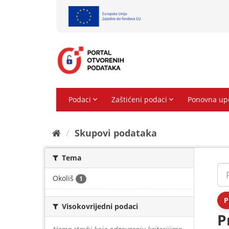
Preskoči
na
sadržaj
Skupovi podаtаkа
Tema
Okoliš
1
P
Visokovrijedni podaci
P