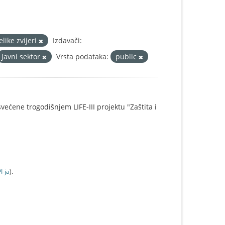
elike zvijeri
Izdavači:
Javni sektor
Vrsta podataka:
public
svećene trogodišnjem LIFE-III projektu "Zaštita i
I-jа
).