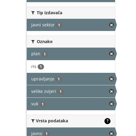
Tip izdavača
Javni sektor
1
Oznake
plan
1
ris
1
upravljanje
1
velike zvijeri
1
vuk
1
Vrsta podataka
?
Javno
1