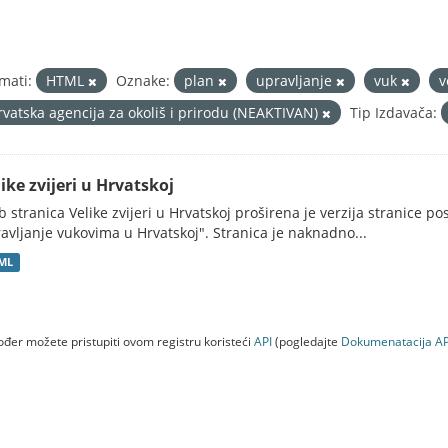
mati:
HTML
Oznake:
plan
upravljanje
vuk
v
rvatska agencija za okoliš i prirodu (NEAKTIVAN)
Tip Izdavača:
ike zvijeri u Hrvatskoj
 stranica Velike zvijeri u Hrvatskoj proširena je verzija stranice po
avljanje vukovima u Hrvatskoj". Stranica je naknadno...
ML
đer možete pristupiti ovom registru koristeći
API
(pogledajte
Dokumenаtаcijа AP