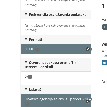
Nema stavki koje odgovaraju kriterijima
1
pretrage
Frekvencija osvježavanja podataka
For
Nema stavki koje odgovaraju kriterijima
H
pretrage
Formati
Vel
HTML
1
Web
upr
Otvorenost skupa prema Tim
HT
Berners-Lee skali
0
1
Tako
Izdavači
Hrvatska agencija za okoliš i prirodu (NEAKTIVAN)
1