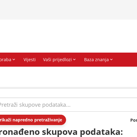
rikaži napredno pretraživanje
Po
ronađeno skupova podataka: