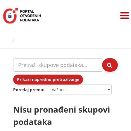
Preskoči
na
sadržaj
Skupovi podаtаkа
Prikaži napredno pretraživanje
Poredaj prema
Nisu pronađeni skupovi
podataka