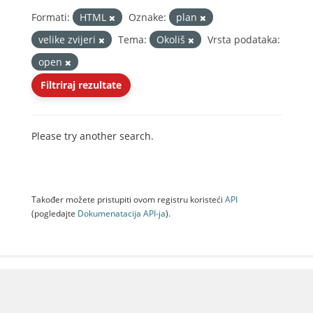
Formati:
HTML
Oznake:
plan
velike zvijeri
Tema:
Okoliš
Vrsta podataka:
open
Filtriraj rezultate
Please try another search.
Također možete pristupiti ovom registru koristeći
API
(pogledajte
Dokumenаtаcijа API-jа
).