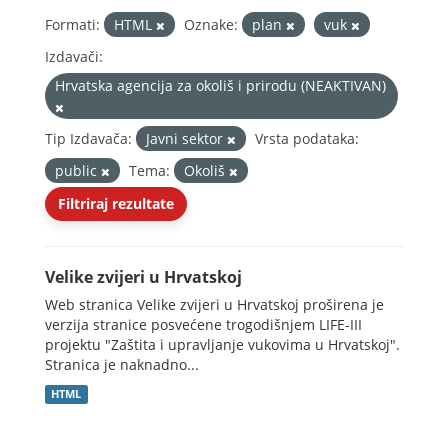
Formati:
HTML
Oznake:
plan
vuk
Izdavači:
Hrvatska agencija za okoliš i prirodu (NEAKTIVAN)
Tip Izdavača:
Javni sektor
Vrsta podataka:
public
Tema:
Okoliš
Filtriraj rezultate
Velike zvijeri u Hrvatskoj
Web stranica Velike zvijeri u Hrvatskoj proširena je
verzija stranice posvećene trogodišnjem LIFE-III
projektu "Zaštita i upravljanje vukovima u Hrvatskoj".
Stranica je naknadno...
HTML