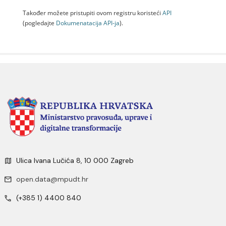
Također možete pristupiti ovom registru koristeći
API
(pogledajte
Dokumenаtаcijа API-jа
).