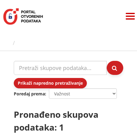
Preskoči
na
sadržaj
Skupovi podаtаkа
Prikaži napredno pretraživanje
Poredaj prema
Pronađeno skupova
podataka: 1