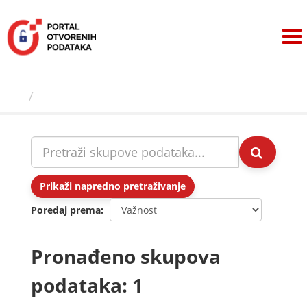
Preskoči
na
sadržaj
Skupovi podаtаkа
Prikaži napredno pretraživanje
Poredaj prema
Pronađeno skupova
podataka: 1