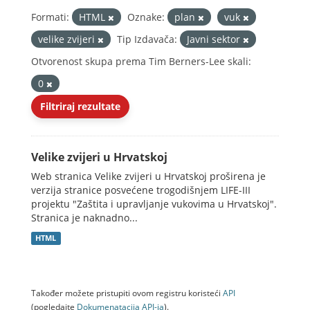
Formati:
HTML
Oznake:
plan
vuk
velike zvijeri
Tip Izdavača:
Javni sektor
Otvorenost skupa prema Tim Berners-Lee skali:
0
Filtriraj rezultate
Velike zvijeri u Hrvatskoj
Web stranica Velike zvijeri u Hrvatskoj proširena je
verzija stranice posvećene trogodišnjem LIFE-III
projektu "Zaštita i upravljanje vukovima u Hrvatskoj".
Stranica je naknadno...
HTML
Također možete pristupiti ovom registru koristeći
API
(pogledajte
Dokumenаtаcijа API-jа
).