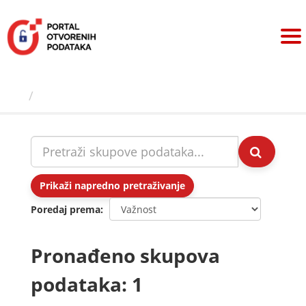
Preskoči
na
sadržaj
Skupovi podаtаkа
Prikaži napredno pretraživanje
Poredaj prema
Pronađeno skupova
podataka: 1