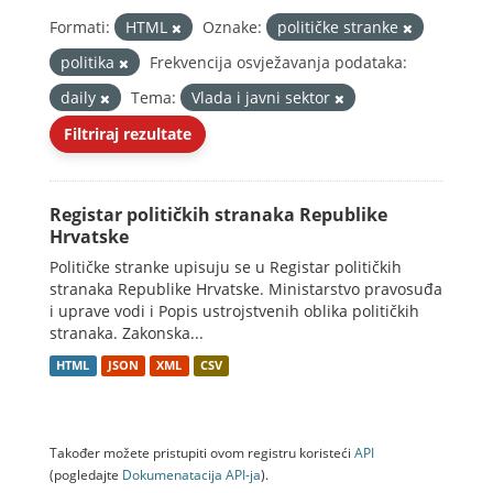
Formati:
HTML
Oznake:
političke stranke
politika
Frekvencija osvježavanja podataka:
daily
Tema:
Vlada i javni sektor
Filtriraj rezultate
Registar političkih stranaka Republike
Hrvatske
Političke stranke upisuju se u Registar političkih
stranaka Republike Hrvatske. Ministarstvo pravosuđa
i uprave vodi i Popis ustrojstvenih oblika političkih
stranaka. Zakonska...
HTML
JSON
XML
CSV
Također možete pristupiti ovom registru koristeći
API
(pogledajte
Dokumenаtаcijа API-jа
).