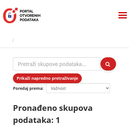
Preskoči
na
sadržaj
Skupovi podаtаkа
Prikaži napredno pretraživanje
Poredaj prema
Pronađeno skupova
podataka: 1