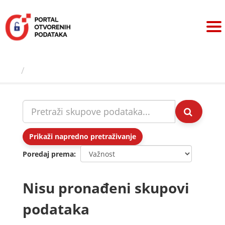
Preskoči
na
sadržaj
Skupovi podаtаkа
Prikaži napredno pretraživanje
Poredaj prema
Nisu pronađeni skupovi
podataka