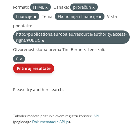
Formati:
HTML
Oznake:
proračun
financije
Tema:
Ekonomija i financije
Vrsta
podataka:
http://publications.europa.eu/resource/authority/access-
right/PUBLIC
Otvorenost skupa prema Tim Berners-Lee skali:
0
Filtriraj rezultate
Please try another search.
Također možete pristupiti ovom registru koristeći
API
(pogledajte
Dokumenаtаcijа API-jа
).