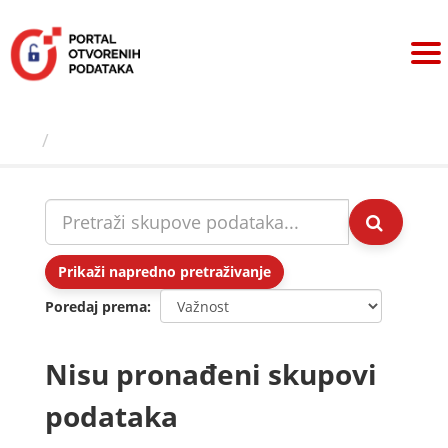
Preskoči
na
sadržaj
Skupovi podаtаkа
Prikaži napredno pretraživanje
Poredaj prema
Nisu pronađeni skupovi
podataka