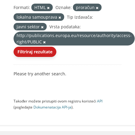
Formati:
HTML
Oznake:
proračun
lokalna samouprava
Tip Izdavača:
Javni sektor
Vrsta podataka:
http://publications.europa.eu/resource/authority/access-
right/PUBLIC
Filtriraj rezultate
Please try another search.
Također možete pristupiti ovom registru koristeći
API
(pogledajte
Dokumenаtаcijа API-jа
).