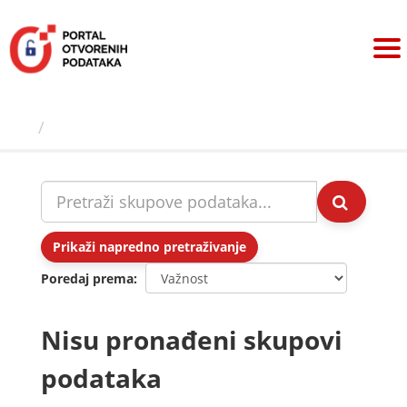
Preskoči
na
sadržaj
Skupovi podаtаkа
Prikaži napredno pretraživanje
Poredaj prema
Nisu pronađeni skupovi
podataka