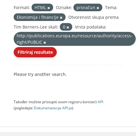
Formati:
HTML
Oznake:
proračun
Tema:
Ekonomija i financije
Otvorenost skupa prema
Tim Berners-Lee skali:
0
Vrsta podataka:
http://publications.europa.eu/resource/authority/access-
right/PUBLIC
Filtriraj rezultate
Please try another search.
Također možete pristupiti ovom registru koristeći
API
(pogledajte
Dokumenаtаcijа API-jа
).