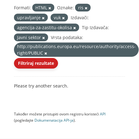
Formati:
HTML
Oznake:
ris
upravljanje
vuk
Izdavači:
agencija-za-zastitu-okolisa
Tip Izdavača:
Javni sektor
Vrsta podataka:
http://publications.europa.eu/resource/authority/access-
right/PUBLIC
Filtriraj rezultate
Please try another search.
Također možete pristupiti ovom registru koristeći
API
(pogledajte
Dokumenаtаcijа API-jа
).