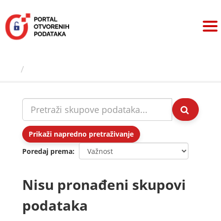
Preskoči
na
sadržaj
Skupovi podаtаkа
Prikaži napredno pretraživanje
Poredaj prema
Nisu pronađeni skupovi
podataka