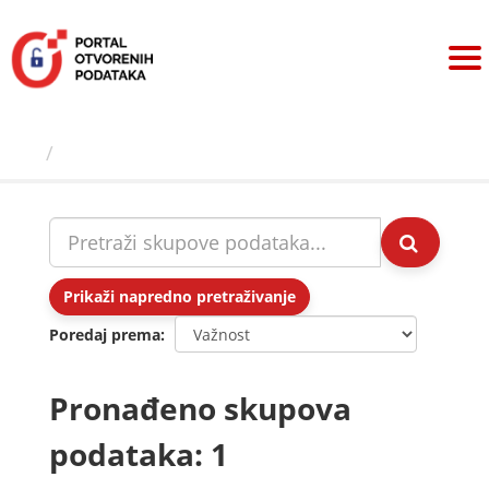
Preskoči
na
sadržaj
Skupovi podаtаkа
Prikaži napredno pretraživanje
Poredaj prema
Pronađeno skupova
podataka: 1