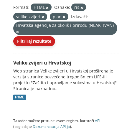
Formati:
HTML
Oznake:
ris
velike zvijeri
plan
Izdavači:
Hrvatska agencija za okoliš i prirodu (NEAKTIVAN)
Filtriraj rezultate
Velike zvijeri u Hrvatskoj
Web stranica Velike zvijeri u Hrvatskoj proširena je
verzija stranice posvećene trogodišnjem LIFE-III
projektu "Zaštita i upravljanje vukovima u Hrvatskoj".
Stranica je naknadno...
HTML
Također možete pristupiti ovom registru koristeći
API
(pogledajte
Dokumenаtаcijа API-jа
).