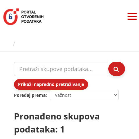
Preskoči
na
sadržaj
Skupovi podаtаkа
Prikaži napredno pretraživanje
Poredaj prema
Pronađeno skupova
podataka: 1