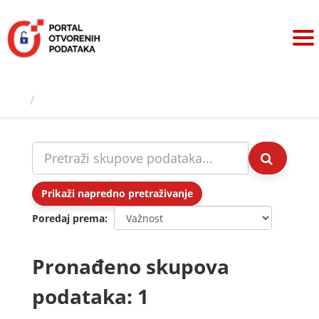
Preskoči
na
sadržaj
Skupovi podаtаkа
Prikaži napredno pretraživanje
Poredaj prema
Pronađeno skupova
podataka: 1