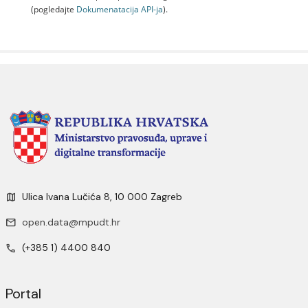
(pogledajte
Dokumenаtаcijа API-jа
).