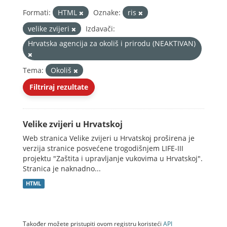
Formati:
HTML
Oznake:
ris
velike zvijeri
Izdavači:
Hrvatska agencija za okoliš i prirodu (NEAKTIVAN)
Tema:
Okoliš
Filtriraj rezultate
Velike zvijeri u Hrvatskoj
Web stranica Velike zvijeri u Hrvatskoj proširena je
verzija stranice posvećene trogodišnjem LIFE-III
projektu "Zaštita i upravljanje vukovima u Hrvatskoj".
Stranica je naknadno...
HTML
Također možete pristupiti ovom registru koristeći
API