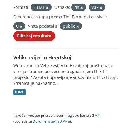
Formati:
HTML
Oznake:
ris
vuk
Otvorenost skupa prema Tim Berners-Lee skali:
0
Vrsta podataka:
public
Filtriraj rezultate
Velike zvijeri u Hrvatskoj
Web stranica Velike zvijeri u Hrvatskoj proširena je
verzija stranice posvećene trogodišnjem LIFE-III
projektu "Zaštita i upravljanje vukovima u Hrvatskoj".
Stranica je naknadno...
HTML
Također možete pristupiti ovom registru koristeći
API
(pogledajte
Dokumenаtаcijа API-jа
).