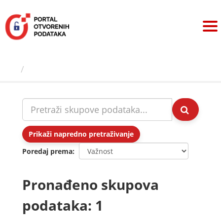
Preskoči
na
sadržaj
Skupovi podаtаkа
Prikaži napredno pretraživanje
Poredaj prema
Pronađeno skupova
podataka: 1