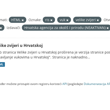
mati:
HTML
Oznake:
ris
vuk
velike zvijeri
Otv
Izdavači:
Hrvatska agencija za okoliš i prirodu (NEAKTIVAN)
ike zvijeri u Hrvatskoj
 stranica Velike zvijeri u Hrvatskoj proširena je verzija stranice po
avljanje vukovima u Hrvatskoj". Stranica je naknadno...
ML
đer možete pristupiti ovom registru koristeći
API
(pogledajte
Dokumenаtаcijа AP