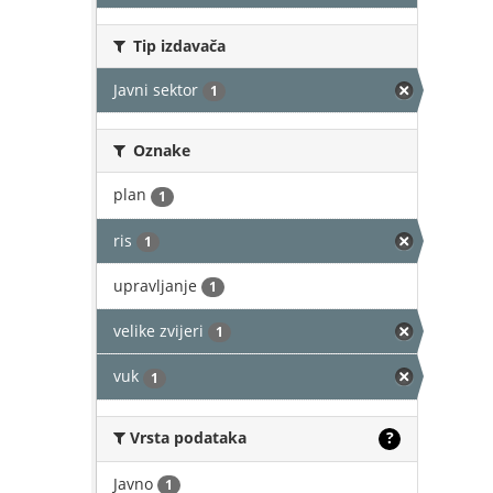
Tip izdavača
Javni sektor
1
Oznake
plan
1
ris
1
upravljanje
1
velike zvijeri
1
vuk
1
Vrsta podataka
?
Javno
1