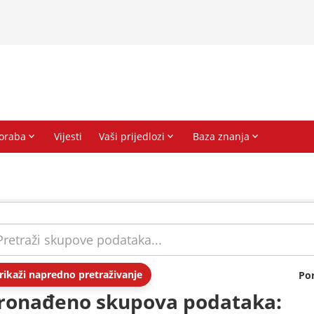
rikaži napredno pretraživanje
Po
ronađeno skupova podataka: