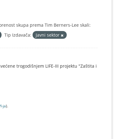
orenost skupa prema Tim Berners-Lee skali:
Tip Izdavača:
Javni sektor
svećene trogodišnjem LIFE-III projektu "Zaštita i
I-jа
).