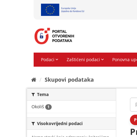
Preskoči
na
sadržaj
Skupovi podаtаkа
Tema
Okoliš
1
P
Visokovrijedni podaci
P