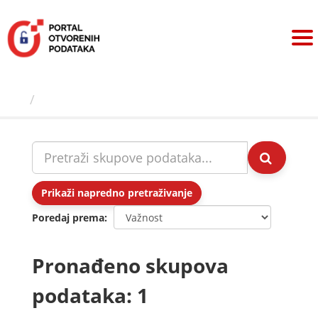
Preskoči
na
sadržaj
Skupovi podаtаkа
Prikaži napredno pretraživanje
Poredaj prema
Pronađeno skupova
podataka: 1