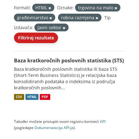
Formati:
HTML
Oznake:
trgovina na malo
građevinarstvo
robna razmjena
Tip
Izdavača:
Javni sektor
Filtriraj rezultate
Baza kratkoročnih poslovnih statistika (STS)
Baza kratkoročnih poslovnih statistika ili baza STS
(Short-Term Business Statistics) je relacijska baza
konsolidiranih podataka o indeksima iz područja
kratkoročnih poslovnih...
CSV
HTML
PDF
Također možete pristupiti ovom registru koristeći
API
(pogledajte
Dokumenаtаcijа API-jа
).