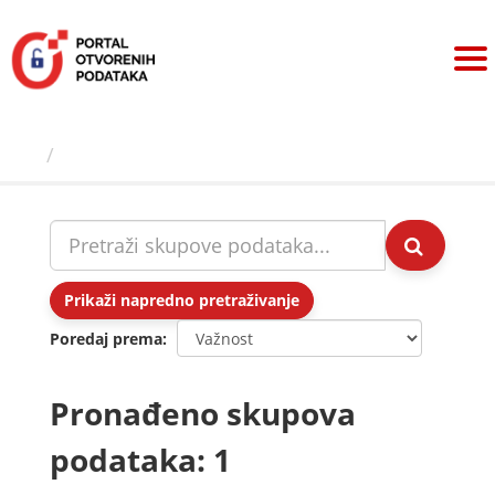
Preskoči
na
sadržaj
Skupovi podаtаkа
Prikaži napredno pretraživanje
Poredaj prema
Pronađeno skupova
podataka: 1