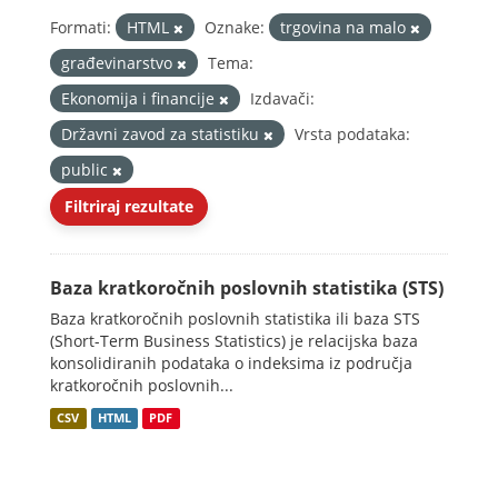
Formati:
HTML
Oznake:
trgovina na malo
građevinarstvo
Tema:
Ekonomija i financije
Izdavači:
Državni zavod za statistiku
Vrsta podataka:
public
Filtriraj rezultate
Baza kratkoročnih poslovnih statistika (STS)
Baza kratkoročnih poslovnih statistika ili baza STS
(Short-Term Business Statistics) je relacijska baza
konsolidiranih podataka o indeksima iz područja
kratkoročnih poslovnih...
CSV
HTML
PDF