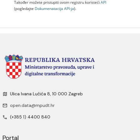
Također možete pristupiti ovom registru koristeći
API
(pogledajte
Dokumenаtаcijа API-jа
).