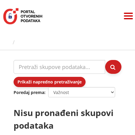
Preskoči
na
sadržaj
Skupovi podаtаkа
Prikaži napredno pretraživanje
Poredaj prema
Nisu pronađeni skupovi
podataka