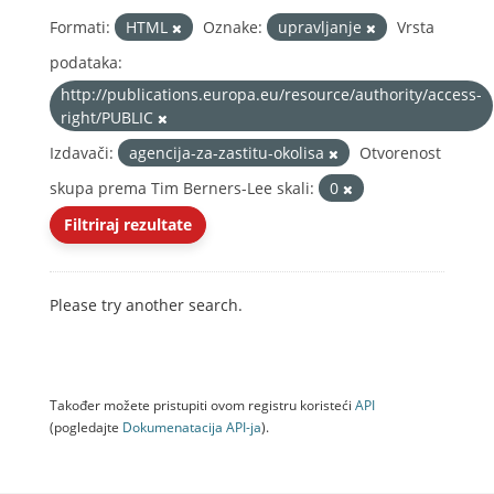
Formati:
HTML
Oznake:
upravljanje
Vrsta
podataka:
http://publications.europa.eu/resource/authority/access-
right/PUBLIC
Izdavači:
agencija-za-zastitu-okolisa
Otvorenost
skupa prema Tim Berners-Lee skali:
0
Filtriraj rezultate
Please try another search.
Također možete pristupiti ovom registru koristeći
API
(pogledajte
Dokumenаtаcijа API-jа
).