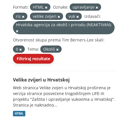
Formati:
HTML
Oznake:
upravljanje
ris
velike zvijeri
vuk
Izdavači:
Hrvatska agencija za okoliš i prirodu (NEAKTIVAN)
Otvorenost skupa prema Tim Berners-Lee skali:
0
Tema:
Okoliš
Filtriraj rezultate
Velike zvijeri u Hrvatskoj
Web stranica Velike zvijeri u Hrvatskoj proširena je
verzija stranice posvećene trogodišnjem LIFE-III
projektu "Zaštita i upravljanje vukovima u Hrvatskoj".
Stranica je naknadno...
HTML