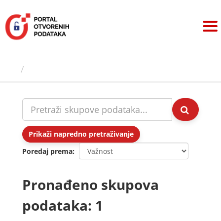
Preskoči
na
sadržaj
Skupovi podаtаkа
Prikaži napredno pretraživanje
Poredaj prema
Pronađeno skupova
podataka: 1