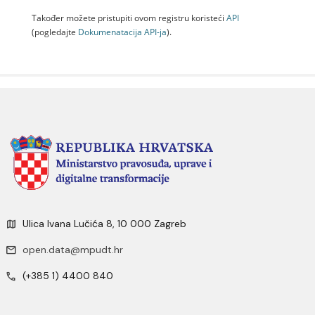
Također možete pristupiti ovom registru koristeći
API
(pogledajte
Dokumenаtаcijа API-jа
).