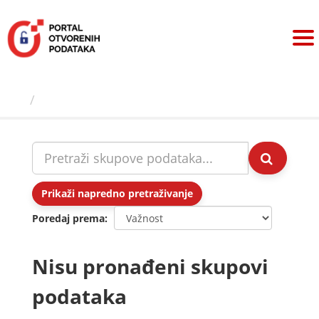
Preskoči
na
sadržaj
Skupovi podаtаkа
Prikaži napredno pretraživanje
Poredaj prema
Nisu pronađeni skupovi
podataka