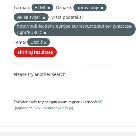
Formati:
HTML
Oznake:
upravljanje
velike zvijeri
Vrsta podataka:
http://publications.europa.eu/resource/authority/access-
right/PUBLIC
Tema:
Okoliš
Filtriraj rezultate
Please try another search.
Također možete pristupiti ovom registru koristeći
API
(pogledajte
Dokumenаtаcijа API-jа
).