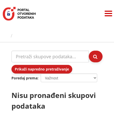
Preskoči
na
sadržaj
Skupovi podаtаkа
Prikaži napredno pretraživanje
Poredaj prema
Nisu pronađeni skupovi
podataka