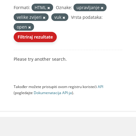
Formati:
HTML
Oznake:
upravljanje
velike zvijeri
vuk
Vrsta podataka:
open
Filtriraj rezultate
Please try another search.
Također možete pristupiti ovom registru koristeći
API
(pogledajte
Dokumenаtаcijа API-jа
).