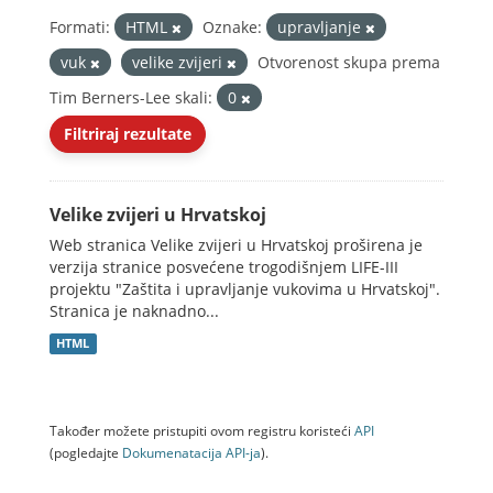
Formati:
HTML
Oznake:
upravljanje
vuk
velike zvijeri
Otvorenost skupa prema
Tim Berners-Lee skali:
0
Filtriraj rezultate
Velike zvijeri u Hrvatskoj
Web stranica Velike zvijeri u Hrvatskoj proširena je
verzija stranice posvećene trogodišnjem LIFE-III
projektu "Zaštita i upravljanje vukovima u Hrvatskoj".
Stranica je naknadno...
HTML
Također možete pristupiti ovom registru koristeći
API
(pogledajte
Dokumenаtаcijа API-jа
).