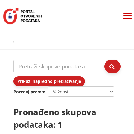
Preskoči
na
sadržaj
Skupovi podаtаkа
Prikaži napredno pretraživanje
Poredaj prema
Pronađeno skupova
podataka: 1