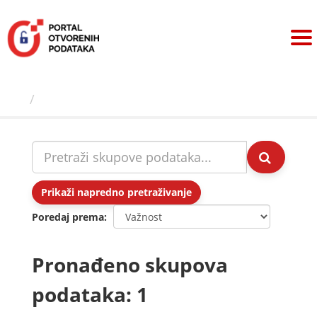
Preskoči
na
sadržaj
Skupovi podаtаkа
Prikaži napredno pretraživanje
Poredaj prema
Pronađeno skupova
podataka: 1