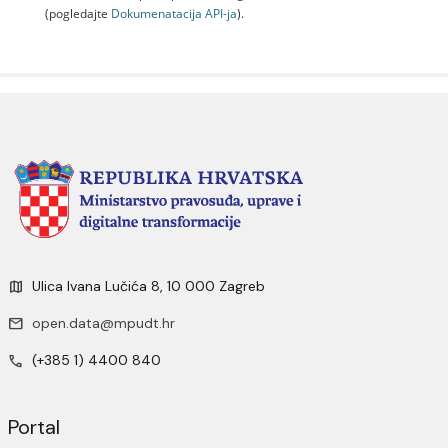
(pogledajte
Dokumenаtаcijа API-jа
).