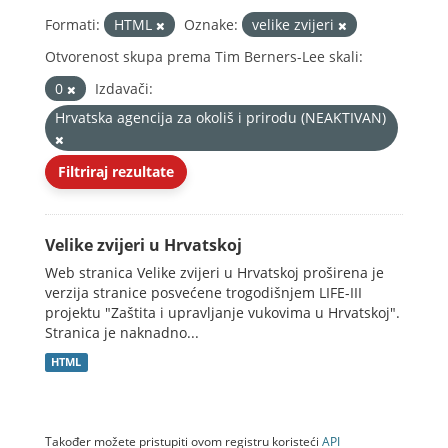
Formati:
HTML
Oznake:
velike zvijeri
Otvorenost skupa prema Tim Berners-Lee skali:
0
Izdavači:
Hrvatska agencija za okoliš i prirodu (NEAKTIVAN)
Filtriraj rezultate
Velike zvijeri u Hrvatskoj
Web stranica Velike zvijeri u Hrvatskoj proširena je
verzija stranice posvećene trogodišnjem LIFE-III
projektu "Zaštita i upravljanje vukovima u Hrvatskoj".
Stranica je naknadno...
HTML
Također možete pristupiti ovom registru koristeći
API