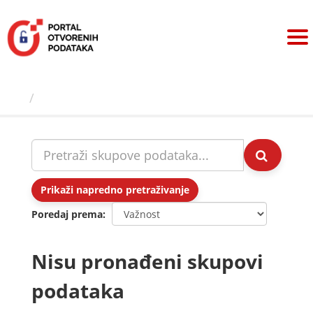
Preskoči
na
sadržaj
Skupovi podаtаkа
Prikaži napredno pretraživanje
Poredaj prema
Nisu pronađeni skupovi
podataka