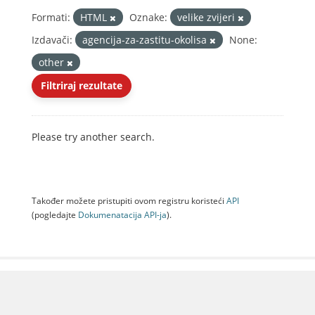
Formati:
HTML
Oznake:
velike zvijeri
Izdavači:
agencija-za-zastitu-okolisa
None:
other
Filtriraj rezultate
Please try another search.
Također možete pristupiti ovom registru koristeći
API
(pogledajte
Dokumenаtаcijа API-jа
).