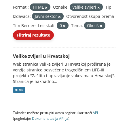
Formati:
HTML
Oznake:
velike zvijeri
Tip
Izdavača:
Javni sektor
Otvorenost skupa prema
Tim Berners-Lee skali:
0
Tema:
Okoliš
Filtriraj rezultate
Velike zvijeri u Hrvatskoj
Web stranica Velike zvijeri u Hrvatskoj proširena je
verzija stranice posvećene trogodišnjem LIFE-III
projektu "Zaštita i upravljanje vukovima u Hrvatskoj".
Stranica je naknadno...
HTML
Također možete pristupiti ovom registru koristeći
API
(pogledajte
Dokumenаtаcijа API-jа
).