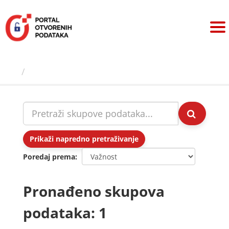
Preskoči
na
sadržaj
Skupovi podаtаkа
Prikaži napredno pretraživanje
Poredaj prema
Pronađeno skupova
podataka: 1