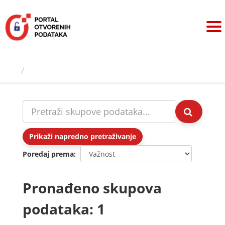
Preskoči
na
sadržaj
Skupovi podаtаkа
Prikaži napredno pretraživanje
Poredaj prema
Pronađeno skupova
podataka: 1