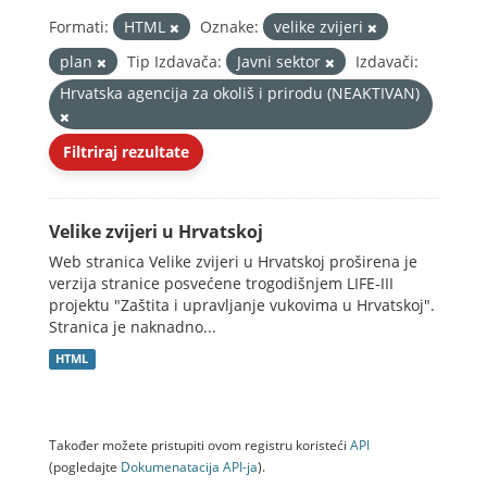
Formati:
HTML
Oznake:
velike zvijeri
plan
Tip Izdavača:
Javni sektor
Izdavači:
Hrvatska agencija za okoliš i prirodu (NEAKTIVAN)
Filtriraj rezultate
Velike zvijeri u Hrvatskoj
Web stranica Velike zvijeri u Hrvatskoj proširena je
verzija stranice posvećene trogodišnjem LIFE-III
projektu "Zaštita i upravljanje vukovima u Hrvatskoj".
Stranica je naknadno...
HTML
Također možete pristupiti ovom registru koristeći
API
(pogledajte
Dokumenаtаcijа API-jа
).