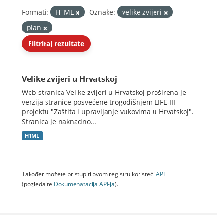
Formati:
HTML
Oznake:
velike zvijeri
plan
Filtriraj rezultate
Velike zvijeri u Hrvatskoj
Web stranica Velike zvijeri u Hrvatskoj proširena je
verzija stranice posvećene trogodišnjem LIFE-III
projektu "Zaštita i upravljanje vukovima u Hrvatskoj".
Stranica je naknadno...
HTML
Također možete pristupiti ovom registru koristeći
API
(pogledajte
Dokumenаtаcijа API-jа
).