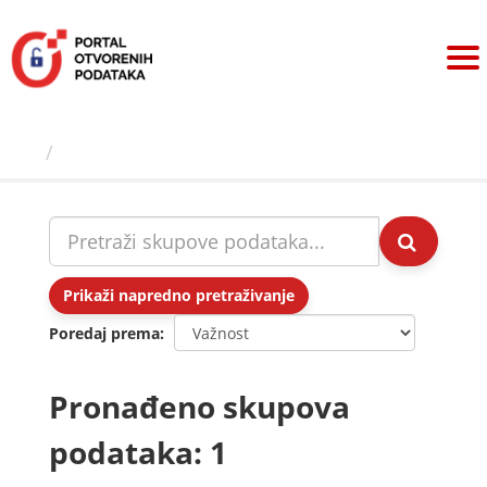
Preskoči
na
sadržaj
Skupovi podаtаkа
Prikaži napredno pretraživanje
Poredaj prema
Pronađeno skupova
podataka: 1