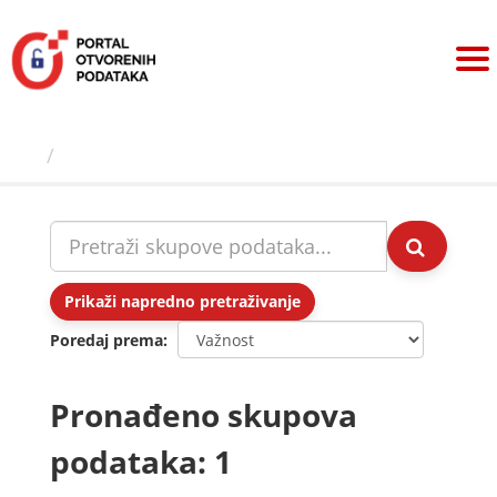
Preskoči
na
sadržaj
Skupovi podаtаkа
Prikaži napredno pretraživanje
Poredaj prema
Pronađeno skupova
podataka: 1