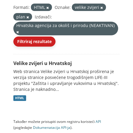
Formati:
HTML
Oznake:
velike zvijeri
plan
Izdavači:
Hrvatska agencija za okoliš i prirodu (NEAKTIVAN)
Filtriraj rezultate
Velike zvijeri u Hrvatskoj
Web stranica Velike zvijeri u Hrvatskoj proširena je
verzija stranice posvećene trogodišnjem LIFE-III
projektu "Zaštita i upravljanje vukovima u Hrvatskoj".
Stranica je naknadno...
HTML
Također možete pristupiti ovom registru koristeći
API
(pogledajte
Dokumenаtаcijа API-jа
).