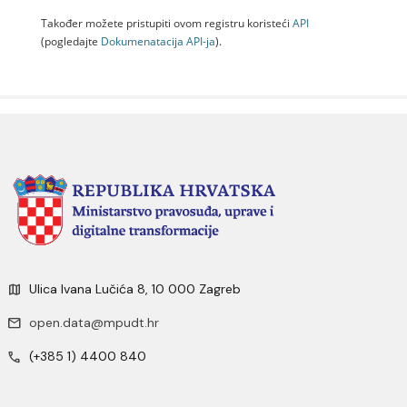
Također možete pristupiti ovom registru koristeći
API
(pogledajte
Dokumenаtаcijа API-jа
).