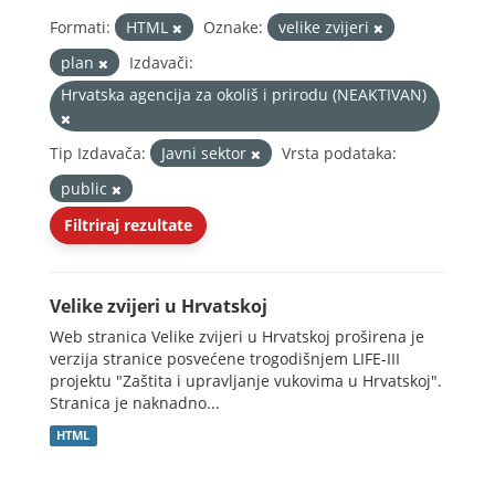
Formati:
HTML
Oznake:
velike zvijeri
plan
Izdavači:
Hrvatska agencija za okoliš i prirodu (NEAKTIVAN)
Tip Izdavača:
Javni sektor
Vrsta podataka:
public
Filtriraj rezultate
Velike zvijeri u Hrvatskoj
Web stranica Velike zvijeri u Hrvatskoj proširena je
verzija stranice posvećene trogodišnjem LIFE-III
projektu "Zaštita i upravljanje vukovima u Hrvatskoj".
Stranica je naknadno...
HTML