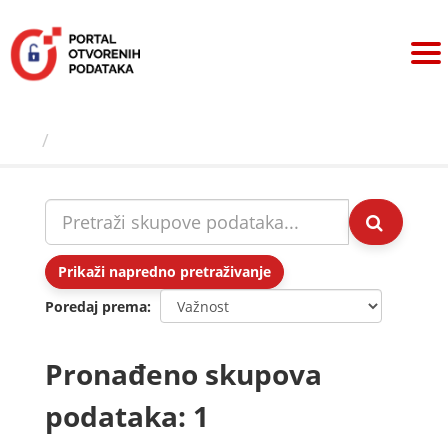
Preskoči
na
sadržaj
Skupovi podаtаkа
Prikaži napredno pretraživanje
Poredaj prema
Pronađeno skupova
podataka: 1