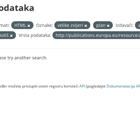
odataka
mati:
HTML
Oznake:
velike zvijeri
plan
Izdavači:
koliš
Vrsta podataka:
http://publications.europa.eu/resource/
ase try another search.
đer možete pristupiti ovom registru koristeći
API
(pogledajte
Dokumenаtаcijа AP