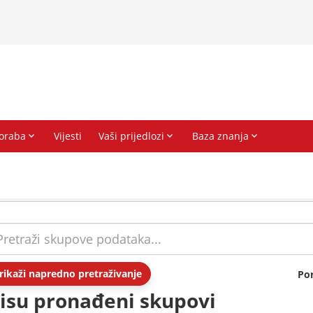
rikaži napredno pretraživanje
Po
isu pronađeni skupovi