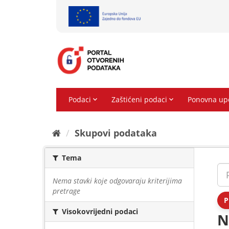
Preskoči
na
sadržaj
Skupovi podаtаkа
Tema
Nema stavki koje odgovaraju kriterijima
pretrage
P
Visokovrijedni podaci
N