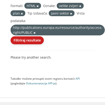
Formati:
HTML
Oznake:
velike zvijeri
plan
Tip Izdavača:
Javni sektor
Vrsta
podataka:
http://publications.europa.eu/resource/authority/access-
right/PUBLIC
Filtriraj rezultate
Please try another search.
Također možete pristupiti ovom registru koristeći
API
(pogledajte
Dokumenаtаcijа API-jа
).