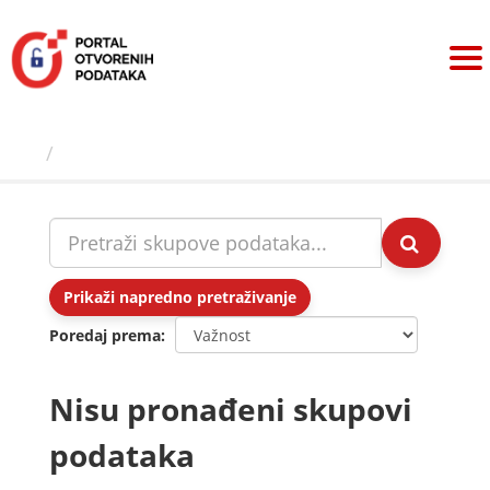
Preskoči
na
sadržaj
Skupovi podаtаkа
Prikaži napredno pretraživanje
Poredaj prema
Nisu pronađeni skupovi
podataka