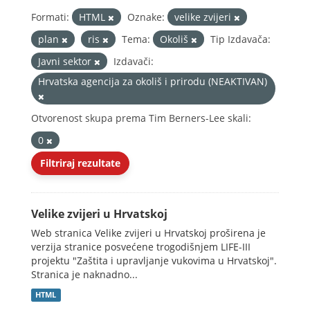
Formati:
HTML
Oznake:
velike zvijeri
plan
ris
Tema:
Okoliš
Tip Izdavača:
Javni sektor
Izdavači:
Hrvatska agencija za okoliš i prirodu (NEAKTIVAN)
Otvorenost skupa prema Tim Berners-Lee skali:
0
Filtriraj rezultate
Velike zvijeri u Hrvatskoj
Web stranica Velike zvijeri u Hrvatskoj proširena je
verzija stranice posvećene trogodišnjem LIFE-III
projektu "Zaštita i upravljanje vukovima u Hrvatskoj".
Stranica je naknadno...
HTML