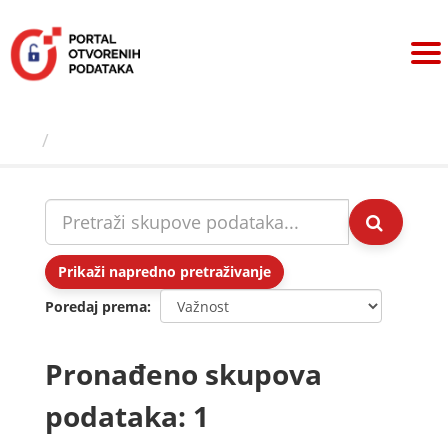
Preskoči
na
sadržaj
Skupovi podаtаkа
Prikaži napredno pretraživanje
Poredaj prema
Pronađeno skupova
podataka: 1