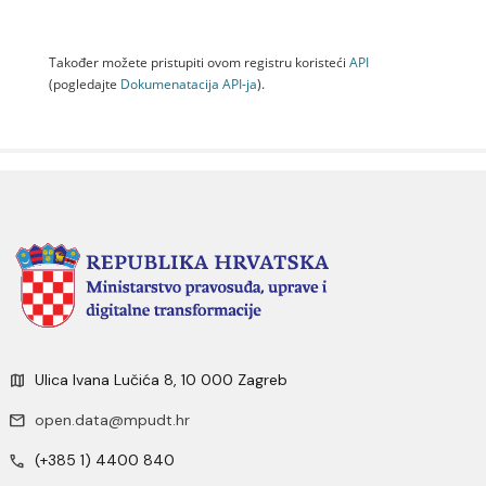
Također možete pristupiti ovom registru koristeći
API
(pogledajte
Dokumenаtаcijа API-jа
).