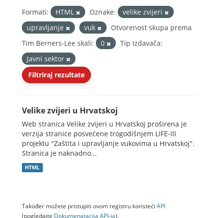
Formati:
HTML
Oznake:
velike zvijeri
upravljanje
vuk
Otvorenost skupa prema
Tim Berners-Lee skali:
0
Tip Izdavača:
Javni sektor
Filtriraj rezultate
Velike zvijeri u Hrvatskoj
Web stranica Velike zvijeri u Hrvatskoj proširena je
verzija stranice posvećene trogodišnjem LIFE-III
projektu "Zaštita i upravljanje vukovima u Hrvatskoj".
Stranica je naknadno...
HTML
Također možete pristupiti ovom registru koristeći
API
(pogledajte
Dokumenаtаcijа API-jа
).