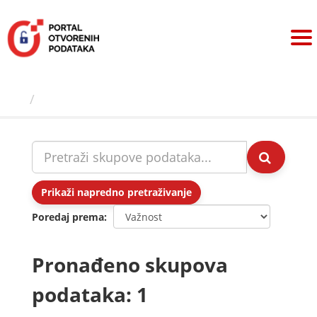
Preskoči
na
sadržaj
Skupovi podаtаkа
Prikaži napredno pretraživanje
Poredaj prema
Pronađeno skupova
podataka: 1