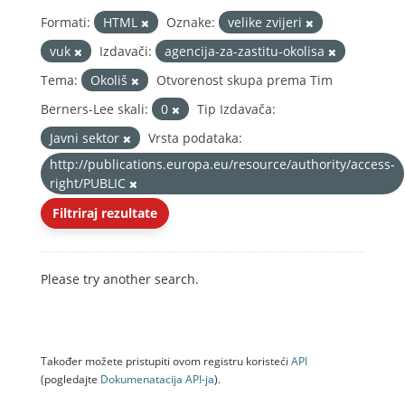
Formati:
HTML
Oznake:
velike zvijeri
vuk
Izdavači:
agencija-za-zastitu-okolisa
Tema:
Okoliš
Otvorenost skupa prema Tim
Berners-Lee skali:
0
Tip Izdavača:
Javni sektor
Vrsta podataka:
http://publications.europa.eu/resource/authority/access-
right/PUBLIC
Filtriraj rezultate
Please try another search.
Također možete pristupiti ovom registru koristeći
API
(pogledajte
Dokumenаtаcijа API-jа
).