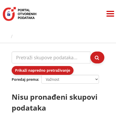
Preskoči
na
sadržaj
Skupovi podаtаkа
Prikaži napredno pretraživanje
Poredaj prema
Nisu pronađeni skupovi
podataka