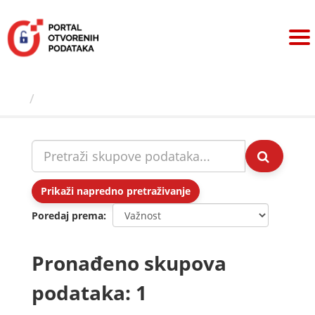
Preskoči
na
sadržaj
Skupovi podаtаkа
Prikaži napredno pretraživanje
Poredaj prema
Pronađeno skupova
podataka: 1