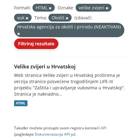
Formati:
HTML
Oznake:
velike zvijeri
vuk
Tema:
Okoliš
Izdavači:
Hrvatska agencija za okoliš i prirodu (NEAKTIVAN)
Filtriraj rezultate
Velike zvijeri u Hrvatskoj
Web stranica Velike zvijeri u Hrvatskoj proširena je
verzija stranice posvećene trogodišnjem LIFE-III
projektu "Zaštita i upravljanje vukovima u Hrvatskoj".
Stranica je naknadno...
HTML
Također možete pristupiti ovom registru koristeći
API
(pogledajte
Dokumenаtаcijа API-jа
).