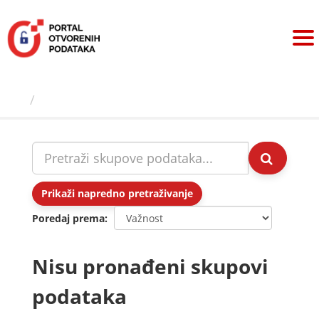
Preskoči
na
sadržaj
Skupovi podаtаkа
Prikaži napredno pretraživanje
Poredaj prema
Nisu pronađeni skupovi
podataka