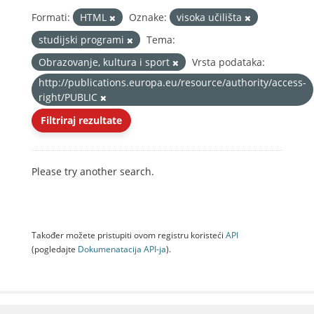
Formati:
HTML
Oznake:
visoka učilišta
studijski programi
Tema:
Obrazovanje, kultura i sport
Vrsta podataka:
http://publications.europa.eu/resource/authority/access-
right/PUBLIC
Filtriraj rezultate
Please try another search.
Također možete pristupiti ovom registru koristeći
API
(pogledajte
Dokumenаtаcijа API-jа
).