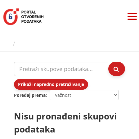
Preskoči
na
sadržaj
Skupovi podаtаkа
Prikaži napredno pretraživanje
Poredaj prema
Nisu pronađeni skupovi
podataka