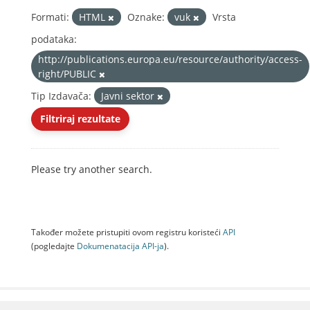
Formati:
HTML
Oznake:
vuk
Vrsta
podataka:
http://publications.europa.eu/resource/authority/access-
right/PUBLIC
Tip Izdavača:
Javni sektor
Filtriraj rezultate
Please try another search.
Također možete pristupiti ovom registru koristeći
API
(pogledajte
Dokumenаtаcijа API-jа
).