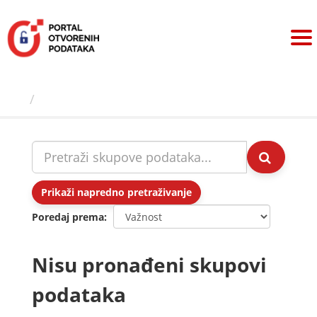
Preskoči
na
sadržaj
Skupovi podаtаkа
Prikaži napredno pretraživanje
Poredaj prema
Nisu pronađeni skupovi
podataka