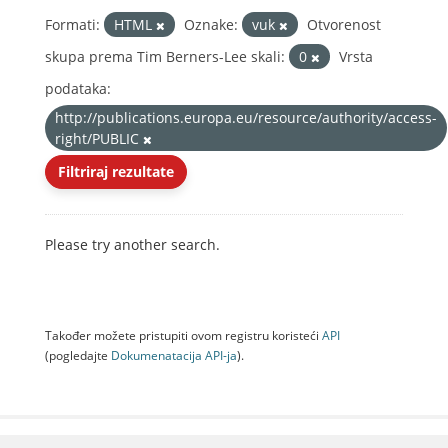
Formati:
HTML
Oznake:
vuk
Otvorenost
skupa prema Tim Berners-Lee skali:
0
Vrsta
podataka:
http://publications.europa.eu/resource/authority/access-
right/PUBLIC
Filtriraj rezultate
Please try another search.
Također možete pristupiti ovom registru koristeći
API
(pogledajte
Dokumenаtаcijа API-jа
).