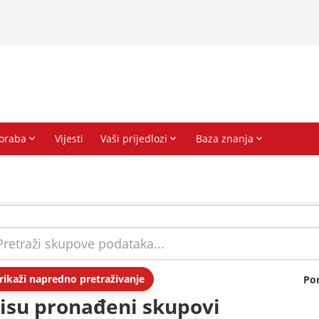
rikaži napredno pretraživanje
Po
isu pronađeni skupovi