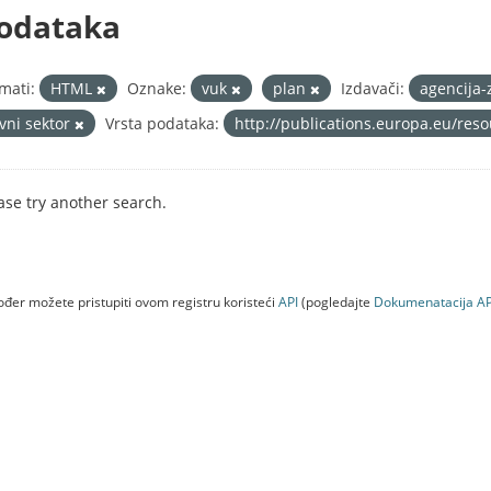
odataka
mati:
HTML
Oznake:
vuk
plan
Izdavači:
agencija-
avni sektor
Vrsta podataka:
http://publications.europa.eu/res
ase try another search.
đer možete pristupiti ovom registru koristeći
API
(pogledajte
Dokumenаtаcijа AP