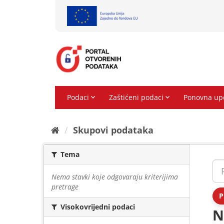
Preskoči
na
sadržaj
Skupovi podаtаkа
Tema
Nema stavki koje odgovaraju kriterijima
pretrage
P
Visokovrijedni podaci
N