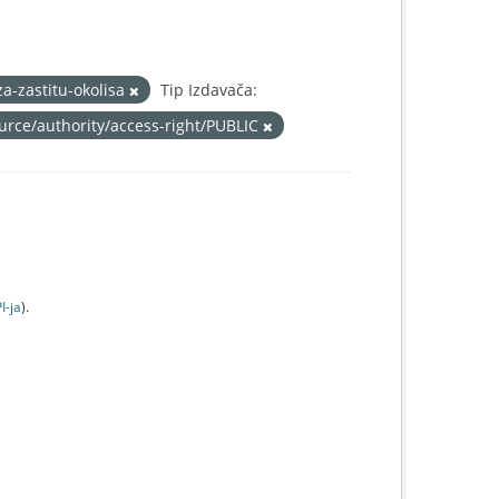
za-zastitu-okolisa
Tip Izdavača:
ource/authority/access-right/PUBLIC
I-jа
).