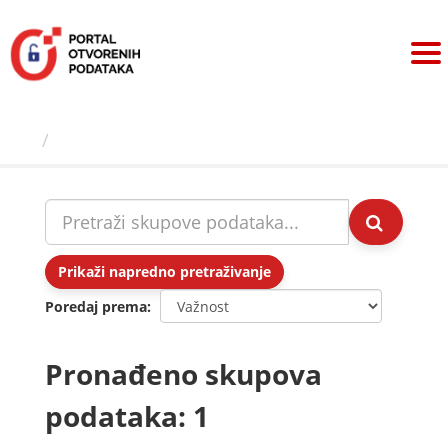
Preskoči
na
sadržaj
Skupovi podаtаkа
Prikaži napredno pretraživanje
Poredaj prema
Pronađeno skupova
podataka: 1