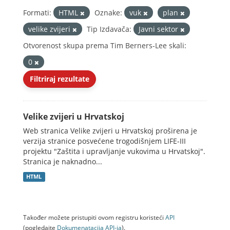
Formati:
HTML
Oznake:
vuk
plan
velike zvijeri
Tip Izdavača:
Javni sektor
Otvorenost skupa prema Tim Berners-Lee skali:
0
Filtriraj rezultate
Velike zvijeri u Hrvatskoj
Web stranica Velike zvijeri u Hrvatskoj proširena je
verzija stranice posvećene trogodišnjem LIFE-III
projektu "Zaštita i upravljanje vukovima u Hrvatskoj".
Stranica je naknadno...
HTML
Također možete pristupiti ovom registru koristeći
API
(pogledajte
Dokumenаtаcijа API-jа
).