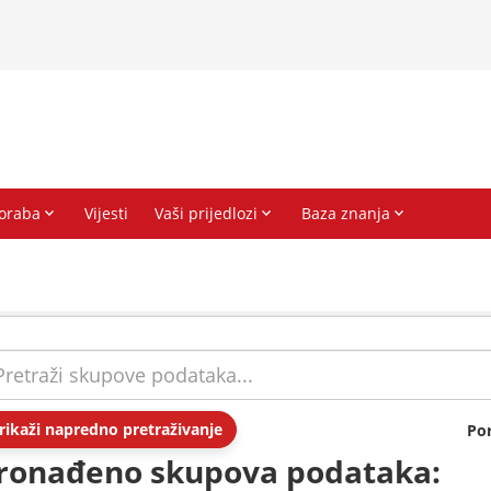
rikaži napredno pretraživanje
Po
ronađeno skupova podataka: