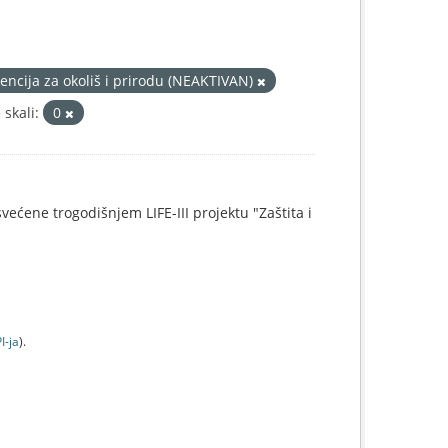
encija za okoliš i prirodu (NEAKTIVAN)
skali:
0
svećene trogodišnjem LIFE-III projektu "Zaštita i
I-jа
).