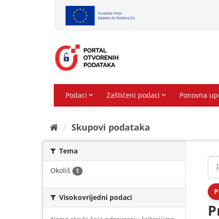
Preskoči
na
sadržaj
Skupovi podаtаkа
Tema
Okoliš
1
P
Visokovrijedni podaci
P