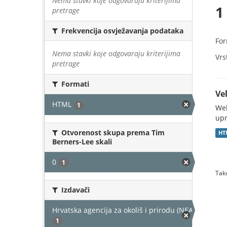
Nema stavki koje odgovaraju kriterijima
1
pretrage
Frekvencija osvježavanja podataka
For
Nema stavki koje odgovaraju kriterijima
Vrs
pretrage
Formati
Vel
HTML
1
Web
upr
Otvorenost skupa prema Tim
HT
Berners-Lee skali
0
1
Tako
Izdavači
Hrvatska agencija za okoliš i prirodu (NEAKTIVAN)
1