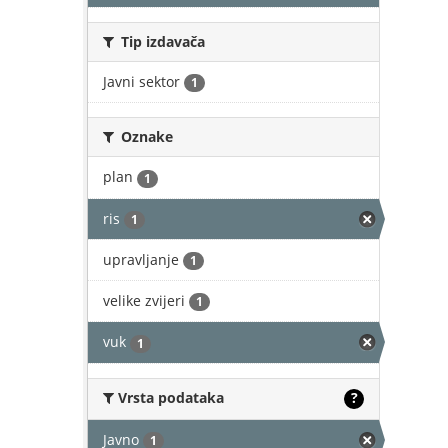
Tip izdavača
Javni sektor
1
Oznake
plan
1
ris
1
upravljanje
1
velike zvijeri
1
vuk
1
Vrsta podataka
?
Javno
1