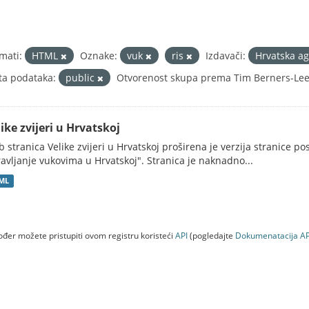
mati:
HTML
Oznake:
vuk
ris
Izdavači:
Hrvatska ag
ta podataka:
public
Otvorenost skupa prema Tim Berners-Lee 
ike zvijeri u Hrvatskoj
 stranica Velike zvijeri u Hrvatskoj proširena je verzija stranice po
avljanje vukovima u Hrvatskoj". Stranica je naknadno...
ML
đer možete pristupiti ovom registru koristeći
API
(pogledajte
Dokumenаtаcijа AP